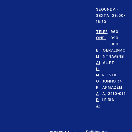
SEGUNDA -
SEXTA: 09:00-
18:30
TELEF
960
ONE:
090
060
E
GERAL@MO
M
NTRAVERB
AI
AL.PT
L:
M
R. 13 DE
O
JUNHO 34
R
ARMAZÉM
A
A, 2410-018
D
LEIRIA
A:
Politica de