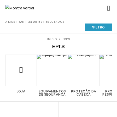
A MOSTRAR 1–24 DE 139 RESULTADOS
FILTRO
INÍCIO
EPI’S
EPI’S
LOJA
EQUIPAMENTOS
PROTEÇÃO DA
PROT
DE SEGURANÇA
CABEÇA
RESPIR