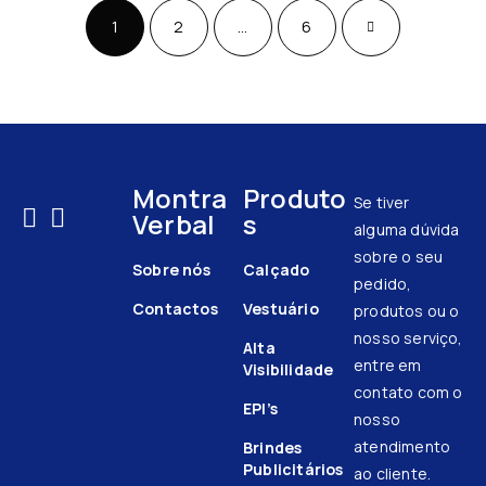
1
2
…
6
Montra
Produto
Se tiver
Verbal
s
alguma dúvida
sobre o seu
Sobre nós
Calçado
pedido,
Contactos
Vestuário
produtos ou o
nosso serviço,
Alta
entre em
Visibilidade
contato com o
EPI’s
nosso
atendimento
Brindes
Publicitários
ao cliente.