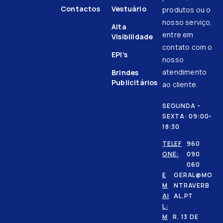
Contactos
Vestuário
produtos ou o
nosso serviço,
Alta
entre em
Visibilidade
contato com o
EPI’s
nosso
atendimento
Brindes
Publicitários
ao cliente.
SEGUNDA -
SEXTA: 09:00-
18:30
TELEF
960
ONE:
090
060
E
GERAL@MO
M
NTRAVERB
AI
AL.PT
L:
M
R. 13 DE