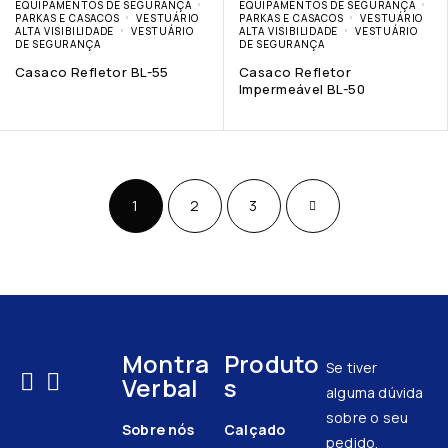
EQUIPAMENTOS DE SEGURANÇA
EQUIPAMENTOS DE SEGURANÇA
PARKAS E CASACOS
VESTUÁRIO
PARKAS E CASACOS
VESTUÁRIO
ALTA VISIBILIDADE
VESTUÁRIO
ALTA VISIBILIDADE
VESTUÁRIO
DE SEGURANÇA
DE SEGURANÇA
Casaco Refletor BL-55
Casaco Refletor
Impermeável BL-50
1
2
3
Montra
Produto
Se tiver
Verbal
s
alguma dúvida
sobre o seu
Sobre nós
Calçado
pedido,