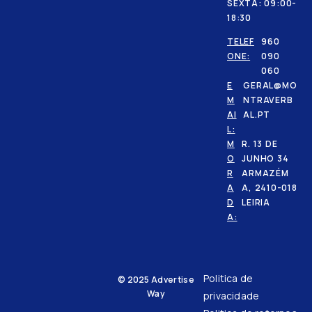
SEXTA: 09:00-
18:30
TELEF
960
ONE:
090
060
E
GERAL@MO
M
NTRAVERB
AI
AL.PT
L:
M
R. 13 DE
O
JUNHO 34
R
ARMAZÉM
A
A, 2410-018
D
LEIRIA
A:
Politica de
© 2025
Advertise
Way
privacidade