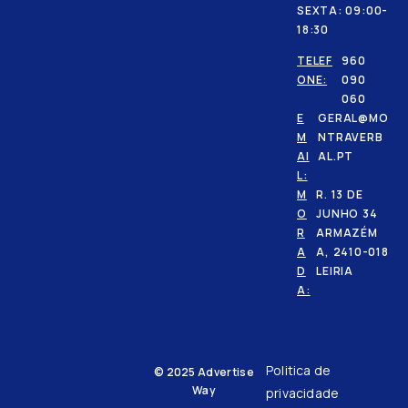
SEXTA: 09:00-
18:30
TELEF
960
ONE:
090
060
E
GERAL@MO
M
NTRAVERB
AI
AL.PT
L:
M
R. 13 DE
O
JUNHO 34
R
ARMAZÉM
A
A, 2410-018
D
LEIRIA
A:
Politica de
© 2025
Advertise
Way
privacidade