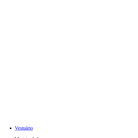
VER TODO O CALÇADO
Vestuário