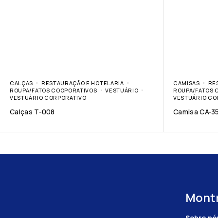
CALÇAS
RESTAURAÇÃO E HOTELARIA
CAMISAS
RE
ROUPA/FATOS COOPORATIVOS
VESTUÁRIO
ROUPA/FATOS 
VESTUÁRIO CORPORATIVO
VESTUÁRIO CO
Calças T-008
Camisa CA-3
Montr
Sobre nó