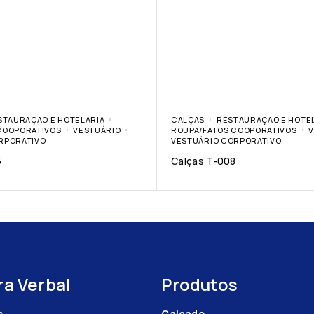
STAURAÇÃO E HOTELARIA
CALÇAS
RESTAURAÇÃO E HOTE
COOPORATIVOS
VESTUÁRIO
ROUPA/FATOS COOPORATIVOS
V
RPORATIVO
VESTUÁRIO CORPORATIVO
5
Calças T-008
a Verbal
Produtos
s
Calçado