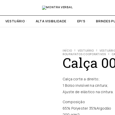
VESTUÁRIO
ALTA VISIBILIDADE
EPI’S
BRINDES P
INÍCIO
VESTUÁRIO
VESTUÁRI
ROUPA/FATOS COOPORATIVOS
C
Calça 0
Calça corte a direito;
1 Bolso invisível na cintura;
Ajuste de elástico na cintura.
Composição
65% Polyester 35%Algodão
200 g/m2