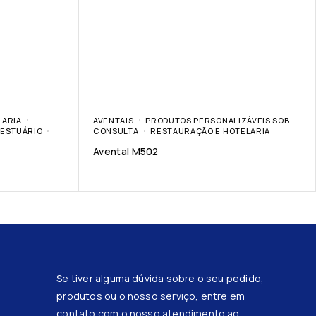
LARIA
AVENTAIS
PRODUTOS PERSONALIZÁVEIS SOB
ESTUÁRIO
CONSULTA
RESTAURAÇÃO E HOTELARIA
Avental M502
Se tiver alguma dúvida sobre o seu pedido,
produtos ou o nosso serviço, entre em
contato com o nosso atendimento ao