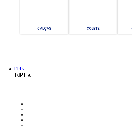
CALÇAS
COLETE
EPI’s
EPI's