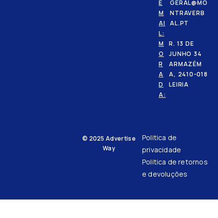
E
GERAL@MO
M
NTRAVERB
AI
AL.PT
L:
M
R. 13 DE
O
JUNHO 34
R
ARMAZÉM
A
A, 2410-018
D
LEIRIA
A:
Politica de
© 2025
Advertise
Way
privacidade
Politica de retornos
e devoluções