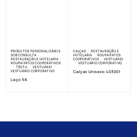
PRODUTOS PERSONALIZÁVEIS
CALÇAS
RESTAURAÇÃO E
SOB CONSULTA
HOTELARIA
ROUPA/FATOS
RESTAURAÇÃO E HOTELARIA
COOPORATIVOS
VESTUÁRIO
ROUPA/FATOS COOPORATIVOS
VESTUÁRIO CORPORATIVO
TÊXTIL
VESTUÁRIO
VESTUÁRIO CORPORATIVO
Calças Unisexo 403001
Laço 56