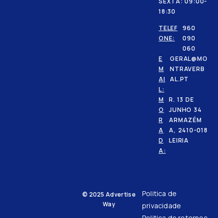
SEXTA: 09:00-
18:30
TELEF
960
ONE:
090
060
E
GERAL@MO
M
NTRAVERB
AI
AL.PT
L:
M
R. 13 DE
O
JUNHO 34
R
ARMAZÉM
A
A, 2410-018
D
LEIRIA
A:
Politica de
© 2025
Advertise
Way
privacidade
Politica de retornos