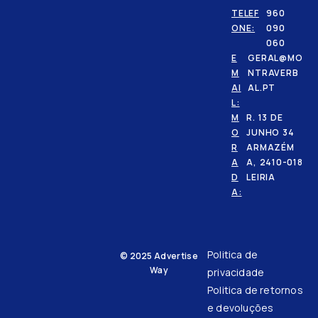
TELEF
960
ONE:
090
060
E
GERAL@MO
M
NTRAVERB
AI
AL.PT
L:
M
R. 13 DE
O
JUNHO 34
R
ARMAZÉM
A
A, 2410-018
D
LEIRIA
A:
Politica de
© 2025
Advertise
Way
privacidade
Politica de retornos
e devoluções