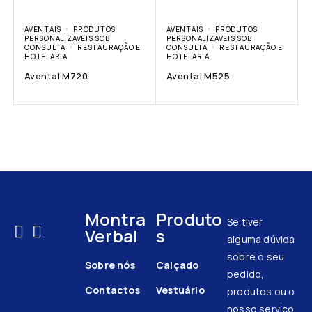
AVENTAIS
PRODUTOS
AVENTAIS
PRODUTOS
PERSONALIZÁVEIS SOB
PERSONALIZÁVEIS SOB
CONSULTA
RESTAURAÇÃO E
CONSULTA
RESTAURAÇÃO E
HOTELARIA
HOTELARIA
Avental M720
Avental M525
Montra
Produto
Se tiver
Verbal
s
alguma dúvida
sobre o seu
Sobre nós
Calçado
pedido,
Contactos
Vestuário
produtos ou o
nosso serviço,