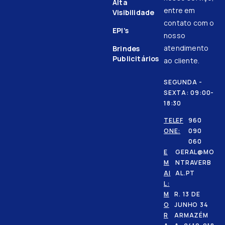
Alta
entre em
Visibilidade
contato com o
EPI’s
nosso
atendimento
Brindes
Publicitários
ao cliente.
SEGUNDA -
SEXTA: 09:00-
18:30
TELEF
960
ONE:
090
060
E
GERAL@MO
M
NTRAVERB
AI
AL.PT
L:
M
R. 13 DE
O
JUNHO 34
R
ARMAZÉM