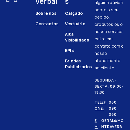
Verbal
s
alguma dúvida
sobre o seu
Sobre nós
Calçado
pedido,
Contactos
Vestuário
produtos ou o
nosso serviço,
Alta
entre em
Visibilidade
contato com o
EPI’s
nosso
atendimento
Brindes
Publicitários
ao cliente.
SEGUNDA -
SEXTA: 09:00-
18:30
TELEF
960
ONE:
090
060
E
GERAL@MO
M
NTRAVERB