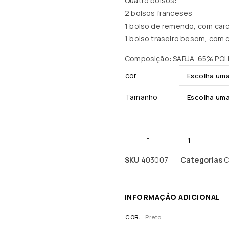
Quatro bolsos:
2 bolsos franceses
1 bolso de remendo, com carce
1 bolso traseiro besom, com 
Composição: SARJA. 65% PO
cor
Tamanho
SKU
403007
Categorias
C
INFORMAÇÃO ADICIONAL
COR
Preto