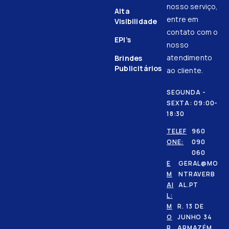
nosso serviço,
Alta
entre em
Visibilidade
contato com o
EPI’s
nosso
atendimento
Brindes
Publicitários
ao cliente.
SEGUNDA -
SEXTA: 09:00-
18:30
TELEF
960
ONE:
090
060
E
GERAL@MO
M
NTRAVERB
AI
AL.PT
L:
M
R. 13 DE
O
JUNHO 34
R
ARMAZÉM