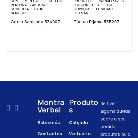
COMPLEMENTOS
PRODUTOS
PRODUTOS PERSONALIZÁVEIS
PERSONALIZÁVEIS SOB
SOB CONSULTA
SAÚDE E
CONSULTA
SAÚDE E
SERVIÇOS
TÚNICAS E
SERVIÇOS
PIJAMAS
Gorro Sanitário 534007
Túnica Pijama 535207
Montra
Produto
Se tiver
Verbal
s
alguma dúvida
sobre o seu
Sobre nós
Calçado
pedido,
Contactos
Vestuário
produtos ou o