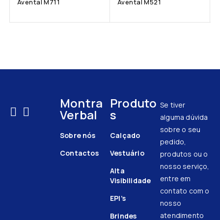
Avental M711
Avental M521
Montra
Produto
Se tiver
Verbal
s
alguma dúvida
sobre o seu
Sobre nós
Calçado
pedido,
Contactos
Vestuário
produtos ou o
nosso serviço,
Alta
entre em
Visibilidade
contato com o
EPI’s
nosso
atendimento
Brindes