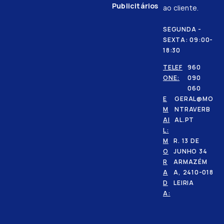
Publicitários
ao cliente.
SEGUNDA -
SEXTA: 09:00-
18:30
TELEF
960
ONE:
090
060
E
GERAL@MO
M
NTRAVERB
AI
AL.PT
L:
M
R. 13 DE
O
JUNHO 34
R
ARMAZÉM
A
A, 2410-018
D
LEIRIA
A: