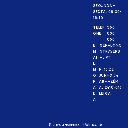
SEGUNDA -
SEXTA: 09:00-
18:30
TELEF
960
ONE:
090
060
E
GERAL@MO
M
NTRAVERB
AI
AL.PT
L:
M
R. 13 DE
O
JUNHO 34
R
ARMAZÉM
A
A, 2410-018
D
LEIRIA
A:
Politica de
© 2025
Advertise