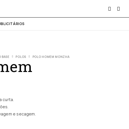
UBLICITÁRIOS
 BASE
POLOS
POLO HOMEM MONZHA
omem
 curta.
tões.
lavagem e secagem.