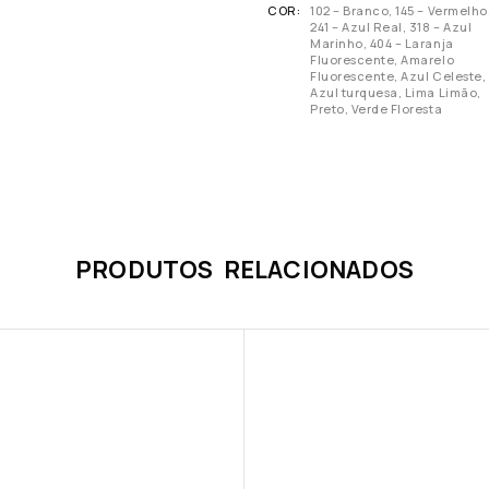
COR
102 – Branco, 145 – Vermelho
241 – Azul Real, 318 – Azul
Marinho, 404 – Laranja
Fluorescente, Amarelo
Fluorescente, Azul Celeste,
Azul turquesa, Lima Limão,
Preto, Verde Floresta
PRODUTOS RELACIONADOS