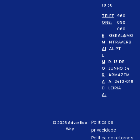
18:30
TELEF
960
ONE:
090
060
E
GERAL@MO
M
NTRAVERB
AI
AL.PT
L:
M
R. 13 DE
O
JUNHO 34
R
ARMAZÉM
A
A, 2410-018
D
LEIRIA
A:
Politica de
© 2025
Advertise
Way
privacidade
Politica de retornos