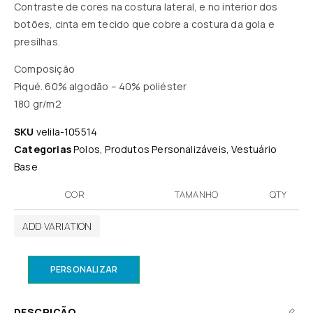
Contraste de cores na costura lateral, e no interior dos
botões, cinta em tecido que cobre a costura da gola e
presilhas.
Composição
Piqué. 60% algodão – 40% poliéster
180 gr/m2
SKU
velila-105514
Categorias
Polos
,
Produtos Personalizáveis
,
Vestuário
Base
COR
TAMANHO
QTY
ADD VARIATION
PERSONALIZAR
DESCRIÇÃO