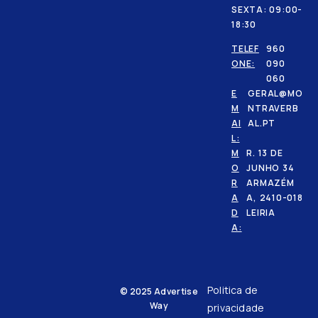
SEXTA: 09:00-
18:30
TELEF
960
ONE:
090
060
E
GERAL@MO
M
NTRAVERB
AI
AL.PT
L:
M
R. 13 DE
O
JUNHO 34
R
ARMAZÉM
A
A, 2410-018
D
LEIRIA
A:
Politica de
© 2025
Advertise
Way
privacidade