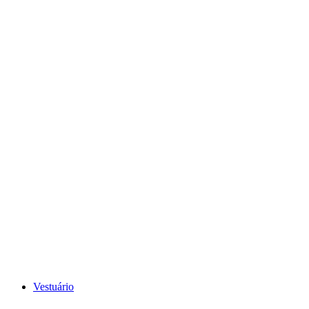
VER TODO O CALÇADO
Vestuário