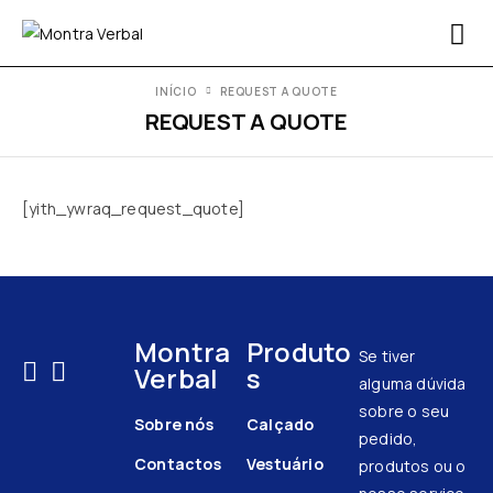
INÍCIO
REQUEST A QUOTE
REQUEST A QUOTE
[yith_ywraq_request_quote]
Montra
Produto
Se tiver
Verbal
s
alguma dúvida
sobre o seu
Sobre nós
Calçado
pedido,
Contactos
Vestuário
produtos ou o