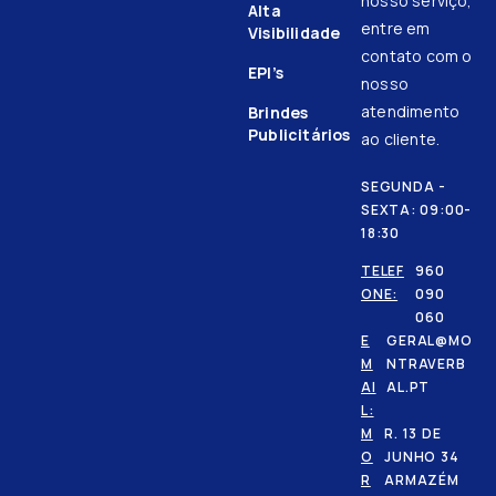
nosso serviço,
Alta
entre em
Visibilidade
contato com o
EPI’s
nosso
atendimento
Brindes
Publicitários
ao cliente.
SEGUNDA -
SEXTA: 09:00-
18:30
TELEF
960
ONE:
090
060
E
GERAL@MO
M
NTRAVERB
AI
AL.PT
L:
M
R. 13 DE
O
JUNHO 34
R
ARMAZÉM